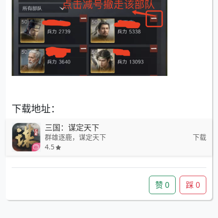
下载地址：
三国：谋定天下
群雄逐鹿，谋定天下
下载
4.5
赞
0
踩
0