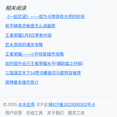
相关阅读
《一起优诺》——成为卡牌游戏大师的妙招
和平精英灵敏度怎么调最稳
王者荣耀5月8日更新内容
匠木游戏的通关攻略
王者荣耀——小乔技能操作攻略
如何提升自己王者荣耀水平(辅助篇之孙膑)
三国谋定天下S4贾诩曹操司马懿阵容推荐
原神基本操作简介
© 2025
木木应用
ICP证:
陕ICP备2023000302号-8
用户反馈
在线工具
关于我们
图灵工坊