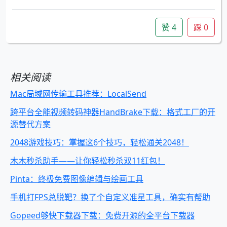
赞
4
踩
0
相关阅读
Mac局域网传输工具推荐：LocalSend
跨平台全能视频转码神器HandBrake下载：格式工厂的开
源替代方案
2048游戏技巧：掌握这6个技巧，轻松通关2048！
木木秒杀助手——让你轻松秒杀双11红包！
Pinta：终极免费图像编辑与绘画工具
手机打FPS总脱靶？换了个自定义准星工具，确实有帮助
Gopeed够快下载器下载：免费开源的全平台下载器