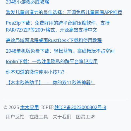
2048小游戏必胜攻略
激发儿童创造力的最佳选择：开源免费儿童画画APP推荐
PeaZip下载：免费好用的跨平台解压缩软件，支持
RAR/7Z/ZIP等200+格式，开源高效支持中文
高效局域网远程桌面RustDesk下载和使用教程
2048单机版免费下载：轻松益智，离线畅玩不占空间
Joplin下载：一款注重隐私的跨平台笔记应用
你不知道的微信使用小技巧？
【木木秒杀助手】——你的双11秒杀神器！
© 2025
木木应用
ICP证:
陕ICP备2023000302号-8
用户反馈
在线工具
关于我们
图灵工坊