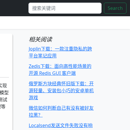
Search
相关阅读
Joplin下载：一款注重隐私的跨
平台笔记应用
Zedis下载：面向高性能场景的
开源 Redis GUI 客户端
俄罗斯方块经典怀旧版下载：开
实现
源轻量、安装包小巧的安卓单机
模型
游戏
测试
理等
微信如何判断自己有没有被好友
拉黑？
Localsend发送文件失败没有响