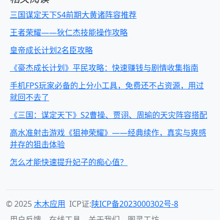
三国谋定天下S4前期大黄诸阵容推荐
王者荣耀——狄仁杰技能操作攻略
皇帝成长计划2名臣攻略
《豪杰成长计划》平民攻略：快速赚钱与剧情收集指南
手机FPS玩家必备的上分小工具，免费还不占资源，用过
就回不去了
《三国：谋定天下》S2曹操、贾诩、周瑜的天灾阵容搭配
高水准射击游戏《狙神荣耀》——经典续作，真实与爽感
并存的狙击体验
怎么才能快速提升妃子的痴心值？
© 2025
木木应用
ICP证:
陕ICP备2023000302号-8
用户反馈
在线工具
关于我们
图灵工坊