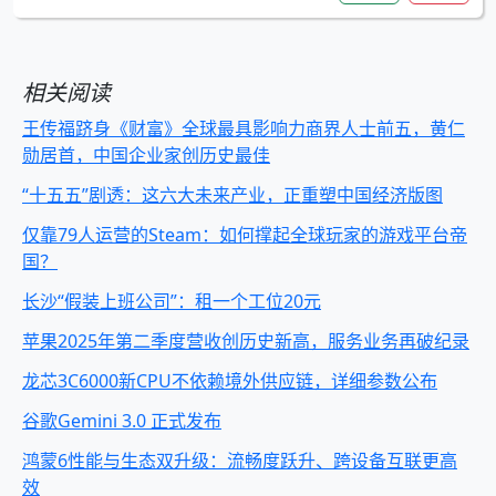
相关阅读
王传福跻身《财富》全球最具影响力商界人士前五，黄仁
勋居首，中国企业家创历史最佳
“十五五”剧透：这六大未来产业，正重塑中国经济版图
仅靠79人运营的Steam：如何撑起全球玩家的游戏平台帝
国？
长沙“假装上班公司”：租一个工位20元
苹果2025年第二季度营收创历史新高，服务业务再破纪录
龙芯3C6000新CPU不依赖境外供应链，详细参数公布
谷歌Gemini 3.0 正式发布
鸿蒙6性能与生态双升级：流畅度跃升、跨设备互联更高
效