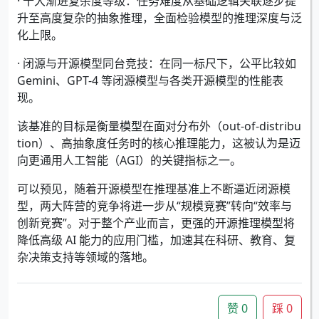
· 十大渐进复杂度等级：任务难度从基础逻辑关联逐步提
升至高度复杂的抽象推理，全面检验模型的推理深度与泛
化上限。
· 闭源与开源模型同台竞技：在同一标尺下，公平比较如
Gemini、GPT-4 等闭源模型与各类开源模型的性能表
现。
该基准的目标是衡量模型在面对分布外（out-of-distribu
tion）、高抽象度任务时的核心推理能力，这被认为是迈
向更通用人工智能（AGI）的关键指标之一。
可以预见，随着开源模型在推理基准上不断逼近闭源模
型，两大阵营的竞争将进一步从“规模竞赛”转向“效率与
创新竞赛”。对于整个产业而言，更强的开源推理模型将
降低高级 AI 能力的应用门槛，加速其在科研、教育、复
杂决策支持等领域的落地。
赞
0
踩
0