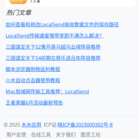
3.8
热门文章
如何查看和修改LocalSend接收数据文件的保存路径
LocalSend传输速度慢带宽跑不满怎么解决？
三国谋定天下S2黄月英马超马云禄阵容推荐
三国谋定天下S4前期左慈乐进吕布阵容推荐
脚本浏览器购物返利教程
小木自动点击器使用教程
Mac局域网传输工具推荐：LocalSend
王者荣耀6月活动最新预告
© 2025
木木应用
ICP证:
陕ICP备2023000302号-8
用户反馈
在线工具
关于我们
图灵工坊