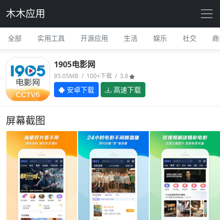
木木应用
全部
实用工具
开源应用
生活
娱乐
社交
商
1905电影网
85.05MB / 100+下载 / 3.8
安卓下载
高速下载
屏幕截图