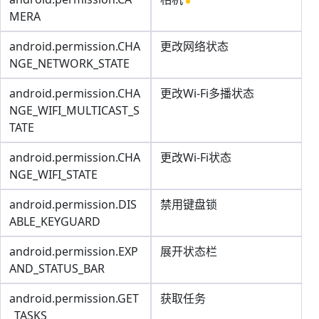
MERA
android.permission.CHA
更改网络状态
NGE_NETWORK_STATE
android.permission.CHA
更改Wi-Fi多播状态
NGE_WIFI_MULTICAST_S
TATE
android.permission.CHA
更改Wi-Fi状态
NGE_WIFI_STATE
android.permission.DIS
禁用键盘锁
ABLE_KEYGUARD
android.permission.EXP
展开状态栏
AND_STATUS_BAR
android.permission.GET
获取任务
_TASKS