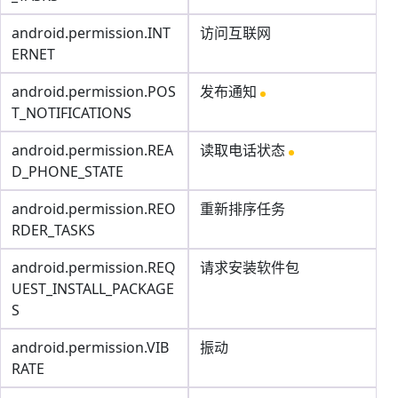
android.permission.INT
访问互联网
ERNET
android.permission.POS
发布通知
T_NOTIFICATIONS
android.permission.REA
读取电话状态
D_PHONE_STATE
android.permission.REO
重新排序任务
RDER_TASKS
android.permission.REQ
请求安装软件包
UEST_INSTALL_PACKAGE
S
android.permission.VIB
振动
RATE