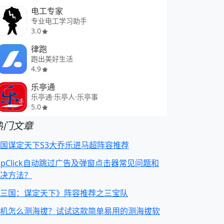
电工专家
专业电工学习助手
3.0
律跑
跑出美好生活
4.9
乐亭通
乐亭通·乐亭人·乐亭事
5.0
热门文章
国谋定天下S3大乔乐进马超阵容推荐
apClick自动跳过广告及弹窗点击器常见问题和
决方法？
三国：谋定天下》阵容推荐之三宝队
机怎么测海拔？试试这款简单易用的测海拔软