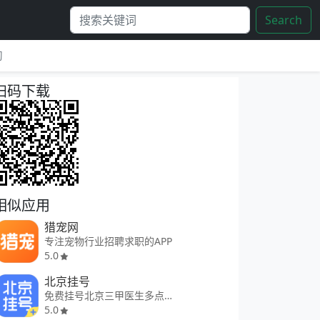
Search
习
扫码下载
相似应用
猎宠网
专注宠物行业招聘求职的APP
5.0
北京挂号
免费挂号北京三甲医生多点执业
5.0