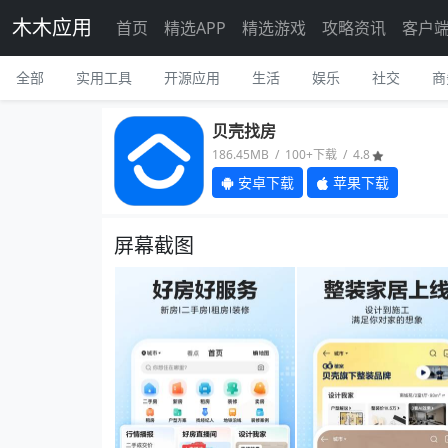
木木应用
首页
精选APP
精选游戏
攻略资讯
客户
全部
实用工具
开源应用
生活
娱乐
社交
商
贝壳找房
186.45MB / 100+下载 / 4.8
安卓下载
苹果下载
屏幕截图