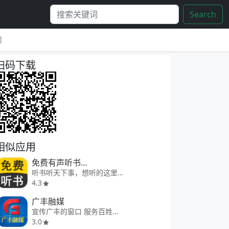
Search
习
扫码下载
相似应用
免费有声听书小说
听书听天下事，想听的这里都有
4.3
广丰融媒
宣传广丰的窗口 服务百姓的平台
3.0