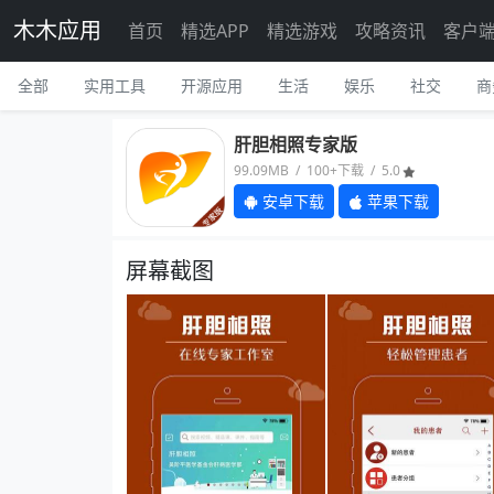
木木应用
首页
精选APP
精选游戏
攻略资讯
客户
全部
实用工具
开源应用
生活
娱乐
社交
商
肝胆相照专家版
99.09MB / 100+下载 / 5.0
安卓下载
苹果下载
屏幕截图