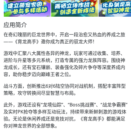
应用简介
在奇幻瑰丽的巨龙世界中，开启一段治愈又热血的养成之旅
——《育龙高手》邀你成为真正的驭龙大师！
游戏中汇聚八大属性各异的神龙，玩家可通过收集、培养、
进阶与升星等多元系统，打造专属的强力龙族阵容。围绕神
龙成长，还有宝石镶嵌、装备强化及碎片争夺等深度养成内
容，助你稳步迈向巅峰王者之位。
战斗方面，创新推出6对6陆空协同对战机制，搭配丰富阵型
策略，攻守转换间尽显智慧与布局。
此外，游戏还设有“龙境仙踪”、“Boss挑战赛”、“战龙争霸赛”
及实时PK抢夺等多样互动玩法，持续带来新鲜刺激的游戏体
验。无论是休闲养成还是竞技对抗，《育龙高手》都能满足
你对神龙世界的全部想象。