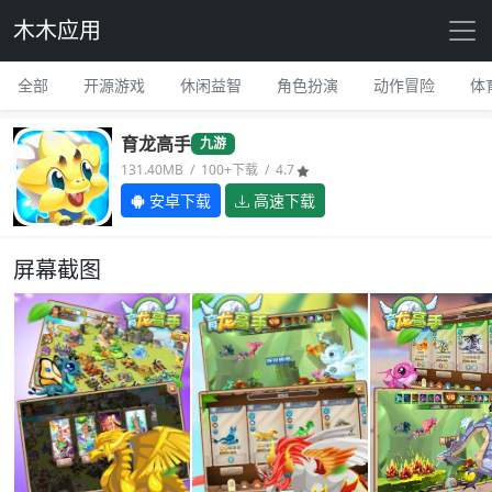
木木应用
全部
开源游戏
休闲益智
角色扮演
动作冒险
体
育龙高手
九游
131.40MB / 100+下载 / 4.7
安卓下载
高速下载
屏幕截图