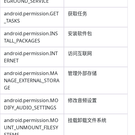
EGROUND_SERVICE
android.permission.GET
获取任务
_TASKS
android.permission.INS
安装软件包
TALL_PACKAGES
android.permission.INT
访问互联网
ERNET
android.permission.MA
管理外部存储
NAGE_EXTERNAL_STORA
GE
android.permission.MO
修改音频设置
DIFY_AUDIO_SETTINGS
android.permission.MO
挂载卸载文件系统
UNT_UNMOUNT_FILESY
STEMS