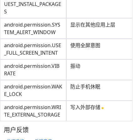
UEST_INSTALL_PACKAGE
S
android.permission.SYS
显示在其他应用上层
TEM_ALERT_WINDOW
android.permission.USE
使用全屏意图
_FULL_SCREEN_INTENT
android.permission.VIB
振动
RATE
android.permission.WAK
防止手机休眠
E_LOCK
android.permission.WRI
写入外部存储
TE_EXTERNAL_STORAGE
用户反馈