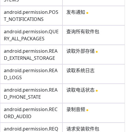
android.permission.POS
发布通知
T_NOTIFICATIONS
android.permission.QUE
查询所有软件包
RY_ALL_PACKAGES
android.permission.REA
读取外部存储
D_EXTERNAL_STORAGE
android.permission.REA
读取系统日志
D_LOGS
android.permission.REA
读取电话状态
D_PHONE_STATE
android.permission.REC
录制音频
ORD_AUDIO
android.permission.REQ
请求安装软件包