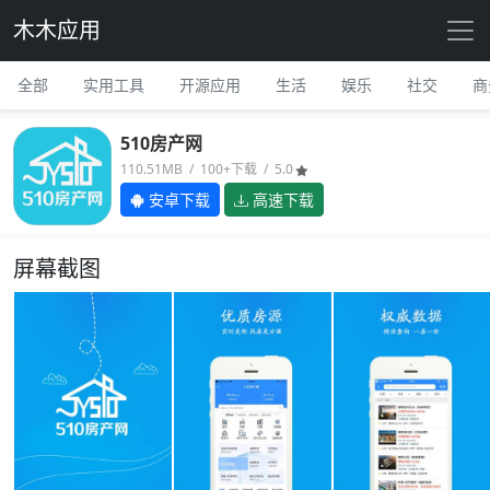
木木应用
全部
实用工具
开源应用
生活
娱乐
社交
商
510房产网
110.51MB / 100+下载 / 5.0
安卓下载
高速下载
屏幕截图