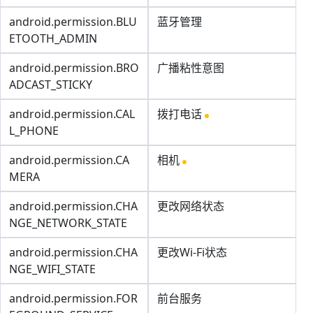
android.permission.BLU
蓝牙管理
ETOOTH_ADMIN
android.permission.BRO
广播粘性意图
ADCAST_STICKY
android.permission.CAL
拨打电话
L_PHONE
android.permission.CA
相机
MERA
android.permission.CHA
更改网络状态
NGE_NETWORK_STATE
android.permission.CHA
更改Wi-Fi状态
NGE_WIFI_STATE
android.permission.FOR
前台服务