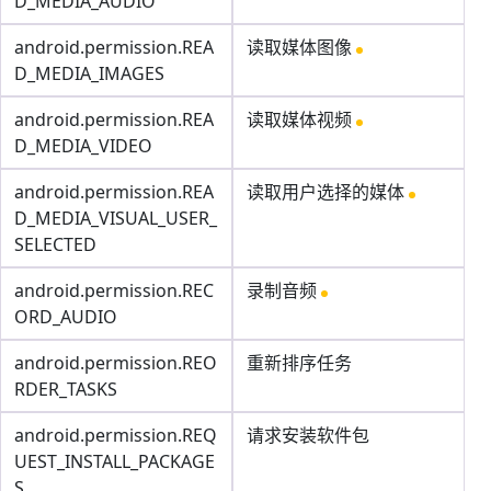
D_MEDIA_AUDIO
android.permission.REA
读取媒体图像
D_MEDIA_IMAGES
android.permission.REA
读取媒体视频
D_MEDIA_VIDEO
android.permission.REA
读取用户选择的媒体
D_MEDIA_VISUAL_USER_
SELECTED
android.permission.REC
录制音频
ORD_AUDIO
android.permission.REO
重新排序任务
RDER_TASKS
android.permission.REQ
请求安装软件包
UEST_INSTALL_PACKAGE
S