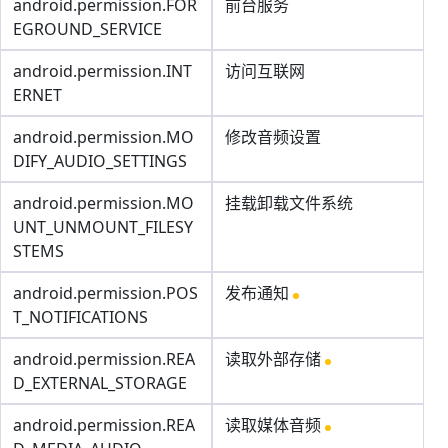
android.permission.FOR
前台服务
EGROUND_SERVICE
android.permission.INT
访问互联网
ERNET
android.permission.MO
修改音频设置
DIFY_AUDIO_SETTINGS
android.permission.MO
挂载卸载文件系统
UNT_UNMOUNT_FILESY
STEMS
android.permission.POS
发布通知
T_NOTIFICATIONS
android.permission.REA
读取外部存储
D_EXTERNAL_STORAGE
android.permission.REA
读取媒体音频