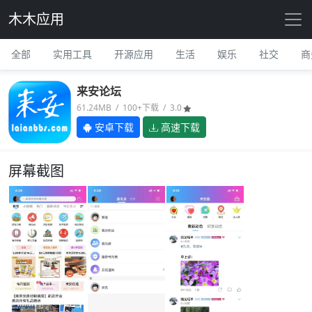
木木应用
全部
实用工具
开源应用
生活
娱乐
社交
商
来安论坛
61.24MB / 100+下载 / 3.0
安卓下载
高速下载
屏幕截图