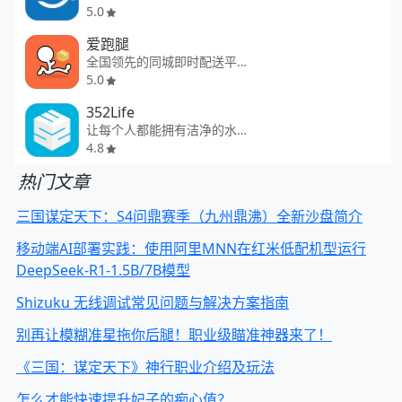
5.0
爱跑腿
全国领先的同城即时配送平台
5.0
352Life
让每个人都能拥有洁净的水和空气
4.8
热门文章
三国谋定天下：S4问鼎赛季（九州鼎沸）全新沙盘简介
移动端AI部署实践：使用阿里MNN在红米低配机型运行
DeepSeek-R1-1.5B/7B模型
Shizuku 无线调试常见问题与解决方案指南
别再让模糊准星拖你后腿！职业级瞄准神器来了！
《三国：谋定天下》神行职业介绍及玩法
怎么才能快速提升妃子的痴心值？