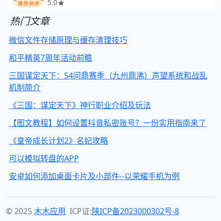
5.0
热门文章
微信文件存储原理与缓存清理技巧
和平精英7周年活动前瞻
三国谋定天下：S4问鼎赛季（九州鼎沸）声望系统和战乱
机制简介
《三国：谋定天下》神行职业介绍及玩法
【图文教程】如何设置抖音私密账号？一份实用指南来了
《皇帝成长计划2》名妃攻略
可以模拟转盘的APP
安卓如何添加桌面卡片及小部件--以荣耀手机为例
© 2025
木木应用
ICP证:
陕ICP备2023000302号-8