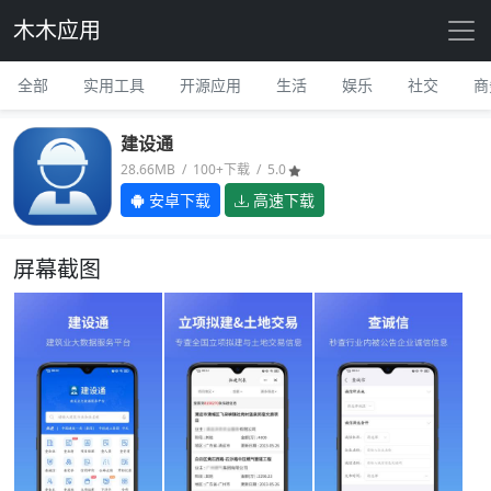
木木应用
全部
实用工具
开源应用
生活
娱乐
社交
商
建设通
28.66MB / 100+下载 / 5.0
安卓下载
高速下载
屏幕截图