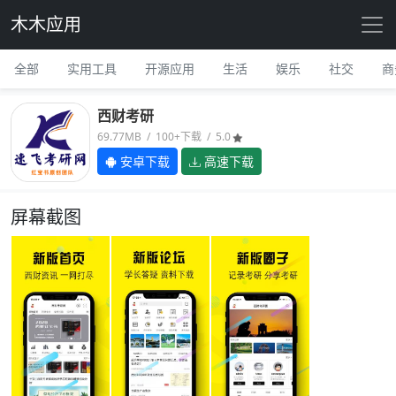
木木应用
全部
实用工具
开源应用
生活
娱乐
社交
商
西财考研
69.77MB / 100+下载 / 5.0
安卓下载
高速下载
屏幕截图