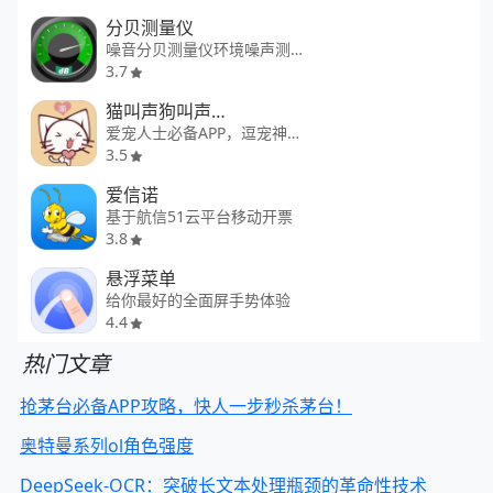
分贝测量仪
噪音分贝测量仪环境噪声测量工具
3.7
猫叫声狗叫声模拟
爱宠人士必备APP，逗宠神器。
3.5
爱信诺
基于航信51云平台移动开票
3.8
悬浮菜单
给你最好的全面屏手势体验
4.4
热门文章
抢茅台必备APP攻略，快人一步秒杀茅台！
奥特曼系列ol角色强度
DeepSeek-OCR：突破长文本处理瓶颈的革命性技术