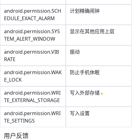
android.permission.SCH
计划精确闹钟
EDULE_EXACT_ALARM
android.permission.SYS
显示在其他应用上层
TEM_ALERT_WINDOW
android.permission.VIB
振动
RATE
android.permission.WAK
防止手机休眠
E_LOCK
android.permission.WRI
写入外部存储
TE_EXTERNAL_STORAGE
android.permission.WRI
写入设置
TE_SETTINGS
用户反馈