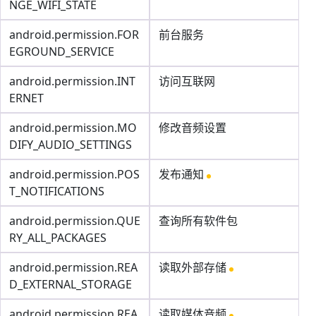
NGE_WIFI_STATE
android.permission.FOR
前台服务
EGROUND_SERVICE
android.permission.INT
访问互联网
ERNET
android.permission.MO
修改音频设置
DIFY_AUDIO_SETTINGS
android.permission.POS
发布通知
T_NOTIFICATIONS
android.permission.QUE
查询所有软件包
RY_ALL_PACKAGES
android.permission.REA
读取外部存储
D_EXTERNAL_STORAGE
android.permission.REA
读取媒体音频