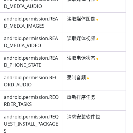
D_MEDIA_AUDIO
android.permission.REA
读取媒体图像
D_MEDIA_IMAGES
android.permission.REA
读取媒体视频
D_MEDIA_VIDEO
android.permission.REA
读取电话状态
D_PHONE_STATE
android.permission.REC
录制音频
ORD_AUDIO
android.permission.REO
重新排序任务
RDER_TASKS
android.permission.REQ
请求安装软件包
UEST_INSTALL_PACKAGE
S