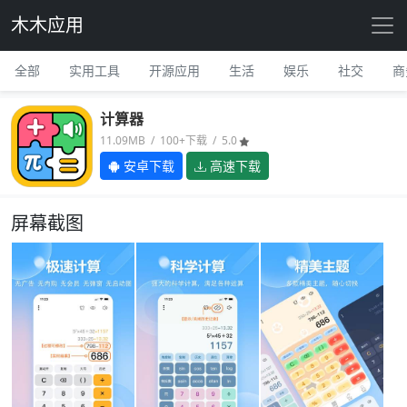
木木应用
全部
实用工具
开源应用
生活
娱乐
社交
商
计算器
11.09MB / 100+下载 / 5.0
安卓下载
高速下载
屏幕截图