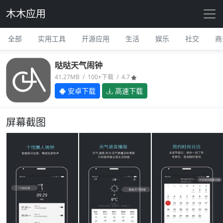
木木应用
全部
实用工具
开源应用
生活
娱乐
社交
商
哒哒天气闹钟
41.27MB / 100+下载 / 4.7
安卓下载
高速下载
屏幕截图