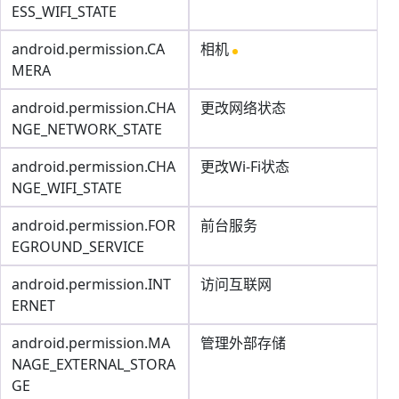
ESS_WIFI_STATE
android.permission.CA
相机
MERA
android.permission.CHA
更改网络状态
NGE_NETWORK_STATE
android.permission.CHA
更改Wi-Fi状态
NGE_WIFI_STATE
android.permission.FOR
前台服务
EGROUND_SERVICE
android.permission.INT
访问互联网
ERNET
android.permission.MA
管理外部存储
NAGE_EXTERNAL_STORA
GE