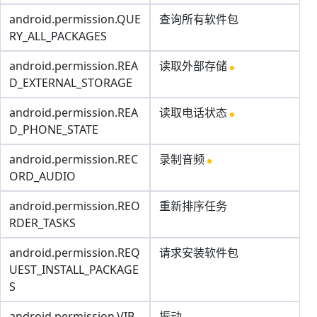
android.permission.QUE
查询所有软件包
RY_ALL_PACKAGES
android.permission.REA
读取外部存储
D_EXTERNAL_STORAGE
android.permission.REA
读取电话状态
D_PHONE_STATE
android.permission.REC
录制音频
ORD_AUDIO
android.permission.REO
重新排序任务
RDER_TASKS
android.permission.REQ
请求安装软件包
UEST_INSTALL_PACKAGE
S
android.permission.VIB
振动