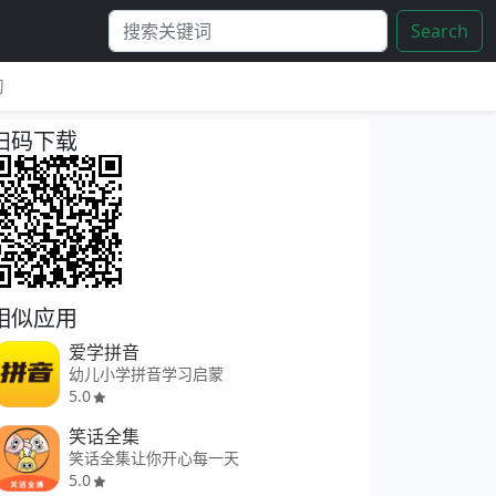
Search
习
扫码下载
相似应用
爱学拼音
幼儿小学拼音学习启蒙
5.0
笑话全集
笑话全集让你开心每一天
5.0