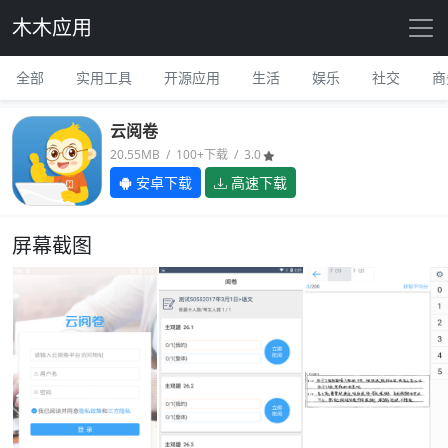
木木应用
全部
实用工具
开源应用
生活
娱乐
社交
商
云阅卷
20.55MB / 100+下载 / 3.0
安卓下载
高速下载
屏幕截图