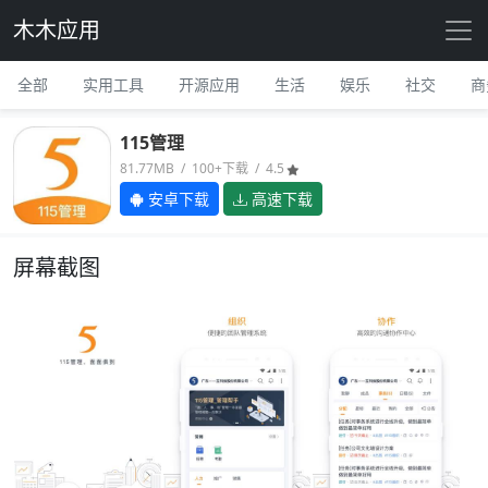
木木应用
全部
实用工具
开源应用
生活
娱乐
社交
商
115管理
81.77MB / 100+下载 / 4.5
安卓下载
高速下载
屏幕截图