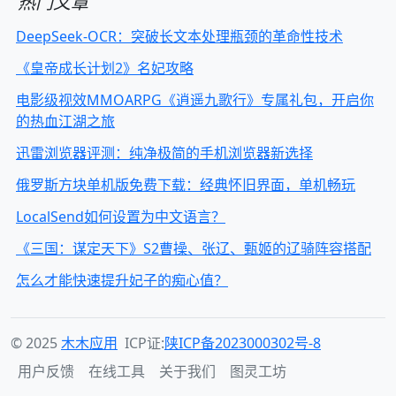
热门文章
DeepSeek-OCR：突破长文本处理瓶颈的革命性技术
《皇帝成长计划2》名妃攻略
电影级视效MMOARPG《逍遥九歌行》专属礼包，开启你
的热血江湖之旅
迅雷浏览器评测：纯净极简的手机浏览器新选择
俄罗斯方块单机版免费下载：经典怀旧界面，单机畅玩
LocalSend如何设置为中文语言？
《三国：谋定天下》S2曹操、张辽、甄姬的辽骑阵容搭配
怎么才能快速提升妃子的痴心值？
© 2025
木木应用
ICP证:
陕ICP备2023000302号-8
用户反馈
在线工具
关于我们
图灵工坊