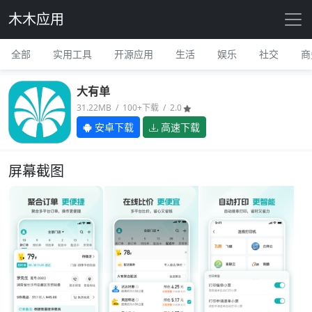
木木应用
全部
实用工具
开源应用
生活
娱乐
社交
商
大有单
31.22MB / 100+下载 / 2.0
安卓下载
高速下载
屏幕截图