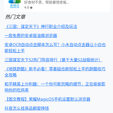
好食材不贵，帮助餐馆老板省钱
4.6
热门文章
《三国：谋定天下》神行职业介绍及玩法
一款免费的安卓版油猴浏览器
安卓OCR自动点击脚本怎么写？小木自动点击器让小白也
能轻松上手
三国谋定天下S2热门阵容排行（基于大量S2战报统计）
《地铁跑酷》新手必看！零基础也能轻松上手的跑酷技巧
全攻略
和平精英上分利器：一个你可能忽略的细节，正在偷偷影
响你的吃鸡率
【图文教程】荣耀MagicOS手机设置默认浏览器
抖音怎么挂商品橱窗挣钱