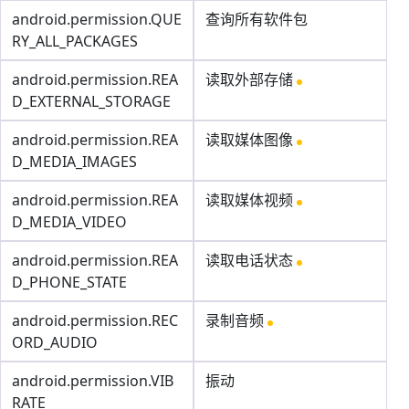
android.permission.QUE
查询所有软件包
RY_ALL_PACKAGES
android.permission.REA
读取外部存储
D_EXTERNAL_STORAGE
android.permission.REA
读取媒体图像
D_MEDIA_IMAGES
android.permission.REA
读取媒体视频
D_MEDIA_VIDEO
android.permission.REA
读取电话状态
D_PHONE_STATE
android.permission.REC
录制音频
ORD_AUDIO
android.permission.VIB
振动
RATE