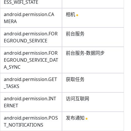
ESS_WIFI_STATE
android.permission.CA
相机
MERA
android.permission.FOR
前台服务
EGROUND_SERVICE
android.permission.FOR
前台服务-数据同步
EGROUND_SERVICE_DAT
A_SYNC
android.permission.GET
获取任务
_TASKS
android.permission.INT
访问互联网
ERNET
android.permission.POS
发布通知
T_NOTIFICATIONS