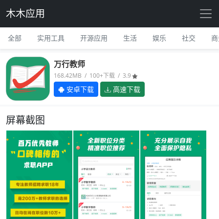
木木应用
全部
实用工具
开源应用
生活
娱乐
社交
商
万行教师
168.42MB / 100+下载 / 3.9
安卓下载
高速下载
屏幕截图