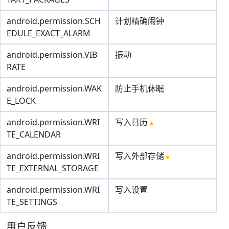
android.permission.SCH
计划精确闹钟
EDULE_EXACT_ALARM
android.permission.VIB
振动
RATE
android.permission.WAK
防止手机休眠
E_LOCK
android.permission.WRI
写入日历
TE_CALENDAR
android.permission.WRI
写入外部存储
TE_EXTERNAL_STORAGE
android.permission.WRI
写入设置
TE_SETTINGS
用户反馈