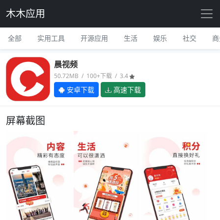
木木应用
全部
实用工具
开源应用
生活
娱乐
社交
商
晨视频
50.72MB / 100+下载 / 3.4
安卓下载
高速下载
屏幕截图