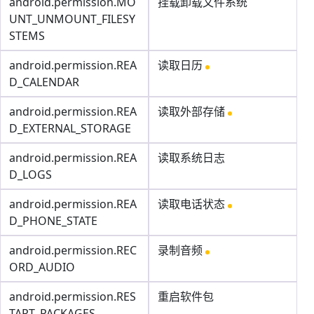
android.permission.MO
挂载卸载文件系统
UNT_UNMOUNT_FILESY
STEMS
android.permission.REA
读取日历
D_CALENDAR
android.permission.REA
读取外部存储
D_EXTERNAL_STORAGE
android.permission.REA
读取系统日志
D_LOGS
android.permission.REA
读取电话状态
D_PHONE_STATE
android.permission.REC
录制音频
ORD_AUDIO
android.permission.RES
重启软件包
TART_PACKAGES