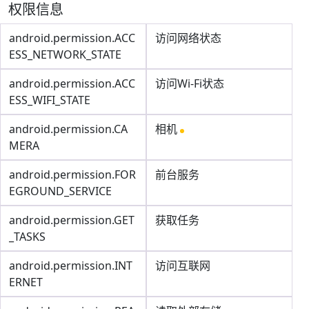
权限信息
android.permission.ACC
访问网络状态
ESS_NETWORK_STATE
android.permission.ACC
访问Wi-Fi状态
ESS_WIFI_STATE
android.permission.CA
相机
MERA
android.permission.FOR
前台服务
EGROUND_SERVICE
android.permission.GET
获取任务
_TASKS
android.permission.INT
访问互联网
ERNET