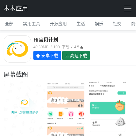
木木应用
全部
实用工具
开源应用
生活
娱乐
社交
商
Hi宝贝计划
49.39MB / 100+下载 / 4.5
安卓下载
高速下载
屏幕截图