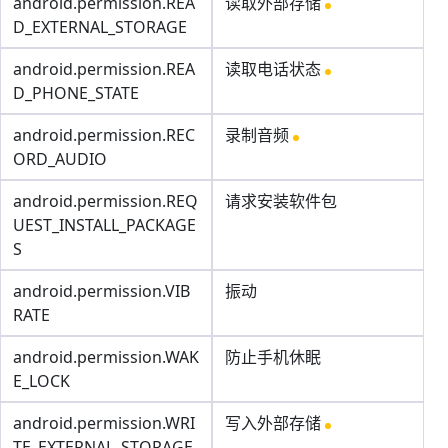
android.permission.REA
读取外部存储
D_EXTERNAL_STORAGE
android.permission.REA
读取电话状态
D_PHONE_STATE
android.permission.REC
录制音频
ORD_AUDIO
android.permission.REQ
请求安装软件包
UEST_INSTALL_PACKAGE
S
android.permission.VIB
振动
RATE
android.permission.WAK
防止手机休眠
E_LOCK
android.permission.WRI
写入外部存储
TE_EXTERNAL_STORAGE