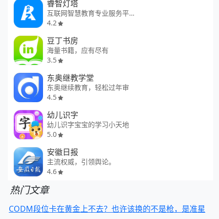
睿智灯塔
互联网智慧教育专业服务平台
4.2
豆丁书房
海量书籍，应有尽有
3.5
东奥继教学堂
东奥继续教育，轻松过年审
4.5
幼儿识字
幼儿识字宝宝的学习小天地
5.0
安徽日报
主流权威，引领舆论。
4.6
热门文章
CODM段位卡在黄金上不去？也许该换的不是枪，是准星