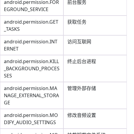
android.permission.FOR
前台服务
EGROUND_SERVICE
android.permission.GET
获取任务
_TASKS
android.permission.INT
访问互联网
ERNET
android.permission.KILL
终止后台进程
_BACKGROUND_PROCES
SES
android.permission.MA
管理外部存储
NAGE_EXTERNAL_STORA
GE
android.permission.MO
修改音频设置
DIFY_AUDIO_SETTINGS