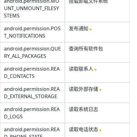
android.permission.MO
挂载卸载文件系统
UNT_UNMOUNT_FILESY
STEMS
android.permission.POS
发布通知
T_NOTIFICATIONS
android.permission.QUE
查询所有软件包
RY_ALL_PACKAGES
android.permission.REA
读取联系人
D_CONTACTS
android.permission.REA
读取外部存储
D_EXTERNAL_STORAGE
android.permission.REA
读取系统日志
D_LOGS
android.permission.REA
读取电话状态
D_PHONE_STATE