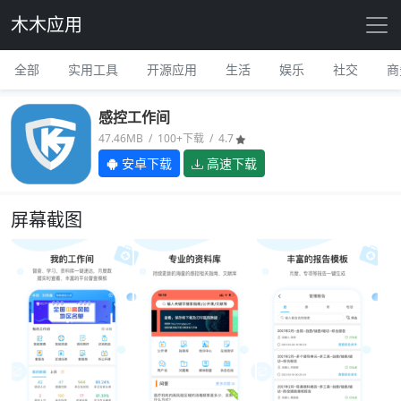
木木应用
全部
实用工具
开源应用
生活
娱乐
社交
商
感控工作间
47.46MB / 100+下载 / 4.7
安卓下载
高速下载
屏幕截图