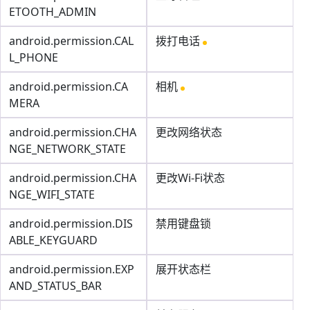
ETOOTH_ADMIN
android.permission.CAL
拨打电话
L_PHONE
android.permission.CA
相机
MERA
android.permission.CHA
更改网络状态
NGE_NETWORK_STATE
android.permission.CHA
更改Wi-Fi状态
NGE_WIFI_STATE
android.permission.DIS
禁用键盘锁
ABLE_KEYGUARD
android.permission.EXP
展开状态栏
AND_STATUS_BAR