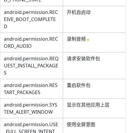
android.permission.REC
开机自启动
EIVE_BOOT_COMPLETE
D
android.permission.REC
录制音频
ORD_AUDIO
android.permission.REQ
请求安装软件包
UEST_INSTALL_PACKAGE
S
android.permission.RES
重启软件包
TART_PACKAGES
android.permission.SYS
显示在其他应用上层
TEM_ALERT_WINDOW
android.permission.USE
使用全屏意图
_FULL_SCREEN_INTENT