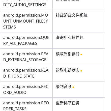
DIFY_AUDIO_SETTINGS
android.permission.MO
挂载卸载文件系统
UNT_UNMOUNT_FILESY
STEMS
android.permission.QUE
查询所有软件包
RY_ALL_PACKAGES
android.permission.REA
读取外部存储
D_EXTERNAL_STORAGE
android.permission.REA
读取电话状态
D_PHONE_STATE
android.permission.REC
录制音频
ORD_AUDIO
android.permission.REO
重新排序任务
RDER_TASKS