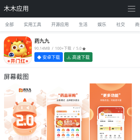
木木应用
全部
实用工具
开源应用
生活
娱乐
社交
商
药九九
90.14MB / 100+下载 / 5.0
安卓下载
高速下载
屏幕截图