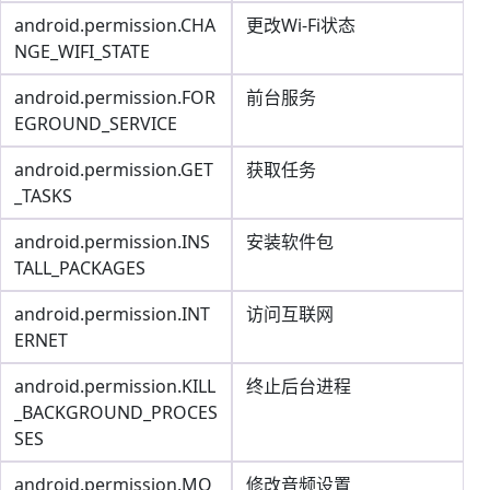
android.permission.CHA
更改Wi-Fi状态
NGE_WIFI_STATE
android.permission.FOR
前台服务
EGROUND_SERVICE
android.permission.GET
获取任务
_TASKS
android.permission.INS
安装软件包
TALL_PACKAGES
android.permission.INT
访问互联网
ERNET
android.permission.KILL
终止后台进程
_BACKGROUND_PROCES
SES
android.permission.MO
修改音频设置