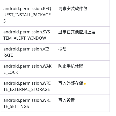
android.permission.REQ
请求安装软件包
UEST_INSTALL_PACKAGE
S
android.permission.SYS
显示在其他应用上层
TEM_ALERT_WINDOW
android.permission.VIB
振动
RATE
android.permission.WAK
防止手机休眠
E_LOCK
android.permission.WRI
写入外部存储
TE_EXTERNAL_STORAGE
android.permission.WRI
写入设置
TE_SETTINGS