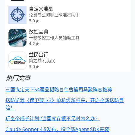
自定义准星
免费专业的职业级准星助手
5.0
数控宝典
一款数控工作人员辅助工具
4.2
益民出行
简之益,行为民
3.0
热门文章
三国谋定天下S4藏品韬略曹仁曹操司马懿阵容推荐
塔防游戏《保卫萝卜3》单机焕新归来，开启全新塔防冒
险！
玩皇帝成长计划2当国库存银不足时怎么办？
Claude Sonnet 4.5发布，携全新Agent SDK来袭