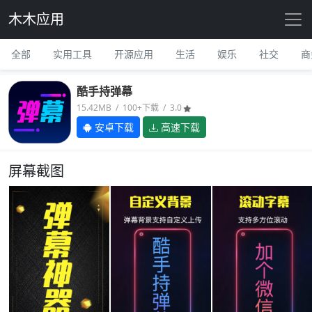
木木应用
全部
实用工具
开源应用
生活
娱乐
社交
商
酷手持弹幕
15.42MB / 100+下载 / 3.0
安卓下载
高速下载
屏幕截图