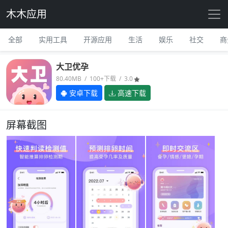
木木应用
全部
实用工具
开源应用
生活
娱乐
社交
商
大卫优孕
80.40MB / 100+下载 / 3.0
安卓下载
高速下载
屏幕截图