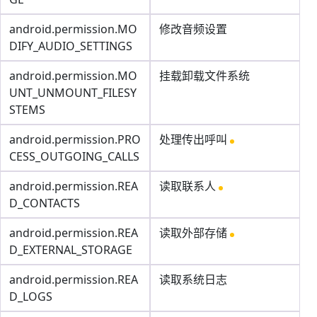
android.permission.MO
修改音频设置
DIFY_AUDIO_SETTINGS
android.permission.MO
挂载卸载文件系统
UNT_UNMOUNT_FILESY
STEMS
android.permission.PRO
处理传出呼叫
CESS_OUTGOING_CALLS
android.permission.REA
读取联系人
D_CONTACTS
android.permission.REA
读取外部存储
D_EXTERNAL_STORAGE
android.permission.REA
读取系统日志
D_LOGS