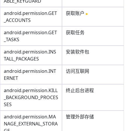
ABLE_KEYGUARD
android.permission.GET
获取账户
_ACCOUNTS
android.permission.GET
获取任务
_TASKS
android.permission.INS
安装软件包
TALL_PACKAGES
android.permission.INT
访问互联网
ERNET
android.permission.KILL
终止后台进程
_BACKGROUND_PROCES
SES
android.permission.MA
管理外部存储
NAGE_EXTERNAL_STORA
GE