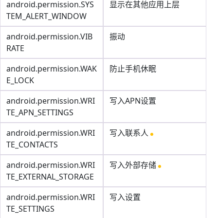
android.permission.SYS
显示在其他应用上层
TEM_ALERT_WINDOW
android.permission.VIB
振动
RATE
android.permission.WAK
防止手机休眠
E_LOCK
android.permission.WRI
写入APN设置
TE_APN_SETTINGS
android.permission.WRI
写入联系人
TE_CONTACTS
android.permission.WRI
写入外部存储
TE_EXTERNAL_STORAGE
android.permission.WRI
写入设置
TE_SETTINGS