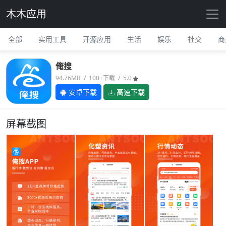
木木应用
全部
实用工具
开源应用
生活
娱乐
社交
商
俺搜
94.76MB / 100+下载 / 5.0
安卓下载
高速下载
屏幕截图