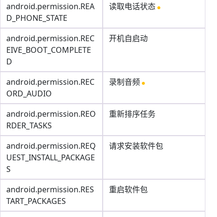
android.permission.REA
读取电话状态
D_PHONE_STATE
android.permission.REC
开机自启动
EIVE_BOOT_COMPLETE
D
android.permission.REC
录制音频
ORD_AUDIO
android.permission.REO
重新排序任务
RDER_TASKS
android.permission.REQ
请求安装软件包
UEST_INSTALL_PACKAGE
S
android.permission.RES
重启软件包
TART_PACKAGES