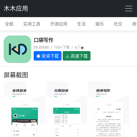
木木应用
全部
实用工具
开源应用
生活
娱乐
社交
商
口袋写作
68.88MB / 100+下载 / 4.7
安卓下载
高速下载
屏幕截图