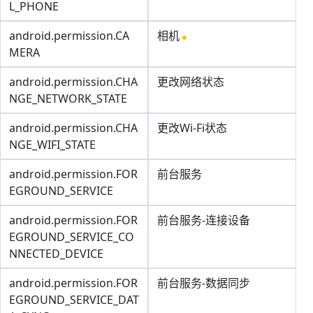
L_PHONE
android.permission.CA
相机
MERA
android.permission.CHA
更改网络状态
NGE_NETWORK_STATE
android.permission.CHA
更改Wi-Fi状态
NGE_WIFI_STATE
android.permission.FOR
前台服务
EGROUND_SERVICE
android.permission.FOR
前台服务-连接设备
EGROUND_SERVICE_CO
NNECTED_DEVICE
android.permission.FOR
前台服务-数据同步
EGROUND_SERVICE_DAT