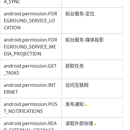
A_SYNC
android.permission.FOR
前台服务-定位
EGROUND_SERVICE_LO
CATION
android.permission.FOR
前台服务-媒体投影
EGROUND_SERVICE_ME
DIA_PROJECTION
android.permission.GET
获取任务
_TASKS
android.permission.INT
访问互联网
ERNET
android.permission.POS
发布通知
T_NOTIFICATIONS
android.permission.REA
读取外部存储