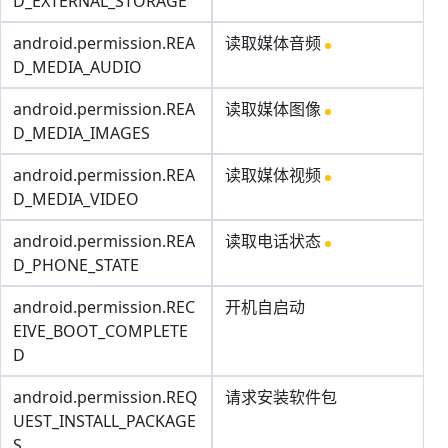
D_EXTERNAL_STORAGE
android.permission.REA
读取媒体音频
D_MEDIA_AUDIO
android.permission.REA
读取媒体图像
D_MEDIA_IMAGES
android.permission.REA
读取媒体视频
D_MEDIA_VIDEO
android.permission.REA
读取电话状态
D_PHONE_STATE
android.permission.REC
开机自启动
EIVE_BOOT_COMPLETE
D
android.permission.REQ
请求安装软件包
UEST_INSTALL_PACKAGE
S