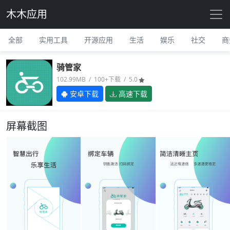
木木应用
全部
实用工具
开源应用
生活
娱乐
社交
商
骑管家
102.99MB / 100+下载 / 5.0
安卓下载
高速下载
屏幕截图