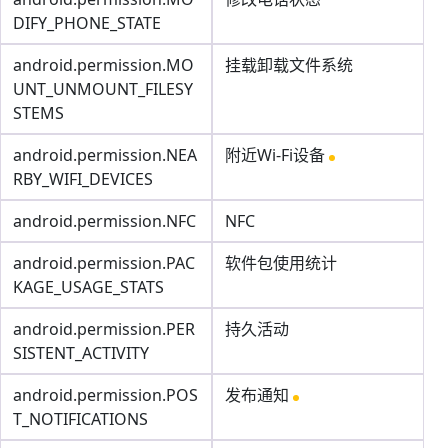
DIFY_PHONE_STATE
android.permission.MO
挂载卸载文件系统
UNT_UNMOUNT_FILESY
STEMS
android.permission.NEA
附近Wi-Fi设备
RBY_WIFI_DEVICES
android.permission.NFC
NFC
android.permission.PAC
软件包使用统计
KAGE_USAGE_STATS
android.permission.PER
持久活动
SISTENT_ACTIVITY
android.permission.POS
发布通知
T_NOTIFICATIONS