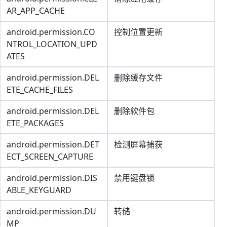
AR_APP_CACHE
android.permission.CO
控制位置更新
NTROL_LOCATION_UPD
ATES
android.permission.DEL
删除缓存文件
ETE_CACHE_FILES
android.permission.DEL
删除软件包
ETE_PACKAGES
android.permission.DET
检测屏幕捕获
ECT_SCREEN_CAPTURE
android.permission.DIS
禁用键盘锁
ABLE_KEYGUARD
android.permission.DU
转储
MP