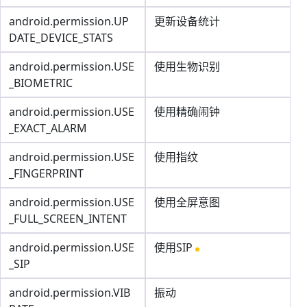
android.permission.UP
更新设备统计
DATE_DEVICE_STATS
android.permission.USE
使用生物识别
_BIOMETRIC
android.permission.USE
使用精确闹钟
_EXACT_ALARM
android.permission.USE
使用指纹
_FINGERPRINT
android.permission.USE
使用全屏意图
_FULL_SCREEN_INTENT
android.permission.USE
使用SIP
_SIP
android.permission.VIB
振动