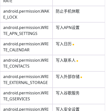
RATE
android.permission.WAK
防止手机休眠
E_LOCK
android.permission.WRI
写入APN设置
TE_APN_SETTINGS
android.permission.WRI
写入日历
TE_CALENDAR
android.permission.WRI
写入联系人
TE_CONTACTS
android.permission.WRI
写入外部存储
TE_EXTERNAL_STORAGE
android.permission.WRI
写入谷歌服务
TE_GSERVICES
android.permission.WRI
写入安全设置