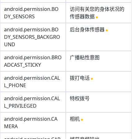
android.permission.BO
访问有关您的身体状况的
DY_SENSORS
传感器数据
android.permission.BO
后台身体传感器
DY_SENSORS_BACKGRO
UND
android.permission.BRO
广播粘性意图
ADCAST_STICKY
android.permission.CAL
拨打电话
L_PHONE
android.permission.CAL
特权拨号
L_PRIVILEGED
android.permission.CA
相机
MERA