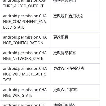
android.permission.CAP
捕获音频输出
TURE_AUDIO_OUTPUT
android.permission.CHA
更改组件启用状态
NGE_COMPONENT_ENA
BLED_STATE
android.permission.CHA
更改配置
NGE_CONFIGURATION
android.permission.CHA
更改网络状态
NGE_NETWORK_STATE
android.permission.CHA
更改Wi-Fi多播状态
NGE_WIFI_MULTICAST_S
TATE
android.permission.CHA
更改Wi-Fi状态
NGE_WIFI_STATE
android.permission.CLE
清除应用缓存