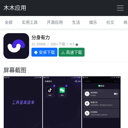
木木应用
全部
实用工具
开源应用
生活
娱乐
社交
商
分身有力
32.39MB / 300+下载 / 4.5
安卓下载
高速下载
屏幕截图