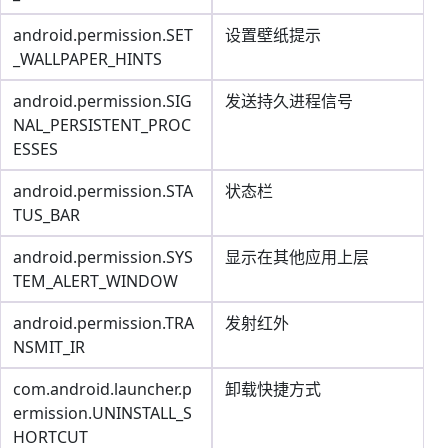
android.permission.SET
设置壁纸提示
_WALLPAPER_HINTS
android.permission.SIG
发送持久进程信号
NAL_PERSISTENT_PROC
ESSES
android.permission.STA
状态栏
TUS_BAR
android.permission.SYS
显示在其他应用上层
TEM_ALERT_WINDOW
android.permission.TRA
发射红外
NSMIT_IR
com.android.launcher.p
卸载快捷方式
ermission.UNINSTALL_S
HORTCUT