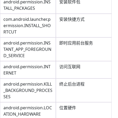
android.permission.INS
安装软件包
TALL_PACKAGES
com.android.launcher.p
安装快捷方式
ermission.INSTALL_SHO
RTCUT
android.permission.INS
即时应用前台服务
TANT_APP_FOREGROUN
D_SERVICE
android.permission.INT
访问互联网
ERNET
android.permission.KILL
终止后台进程
_BACKGROUND_PROCES
SES
android.permission.LOC
位置硬件
ATION_HARDWARE