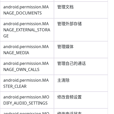
android.permission.MA
管理文档
NAGE_DOCUMENTS
android.permission.MA
管理外部存储
NAGE_EXTERNAL_STORA
GE
android.permission.MA
管理媒体
NAGE_MEDIA
android.permission.MA
管理自己的通话
NAGE_OWN_CALLS
android.permission.MA
主清除
STER_CLEAR
android.permission.MO
修改音频设置
DIFY_AUDIO_SETTINGS
android.permission.MO
修改电话状态