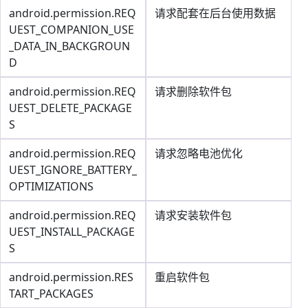
android.permission.REQ
请求配套在后台使用数据
UEST_COMPANION_USE
_DATA_IN_BACKGROUN
D
android.permission.REQ
请求删除软件包
UEST_DELETE_PACKAGE
S
android.permission.REQ
请求忽略电池优化
UEST_IGNORE_BATTERY_
OPTIMIZATIONS
android.permission.REQ
请求安装软件包
UEST_INSTALL_PACKAGE
S
android.permission.RES
重启软件包
TART_PACKAGES