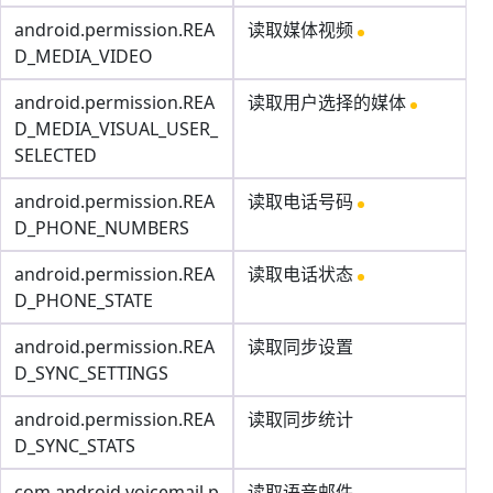
android.permission.REA
读取媒体视频
D_MEDIA_VIDEO
android.permission.REA
读取用户选择的媒体
D_MEDIA_VISUAL_USER_
SELECTED
android.permission.REA
读取电话号码
D_PHONE_NUMBERS
android.permission.REA
读取电话状态
D_PHONE_STATE
android.permission.REA
读取同步设置
D_SYNC_SETTINGS
android.permission.REA
读取同步统计
D_SYNC_STATS
com.android.voicemail.p
读取语音邮件