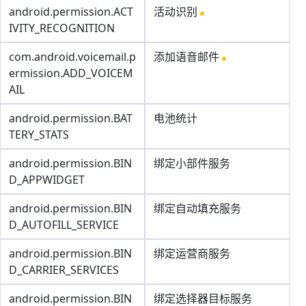
android.permission.ACT
活动识别
IVITY_RECOGNITION
com.android.voicemail.p
添加语音邮件
ermission.ADD_VOICEM
AIL
android.permission.BAT
电池统计
TERY_STATS
android.permission.BIN
绑定小部件服务
D_APPWIDGET
android.permission.BIN
绑定自动填充服务
D_AUTOFILL_SERVICE
android.permission.BIN
绑定运营商服务
D_CARRIER_SERVICES
android.permission.BIN
绑定选择器目标服务