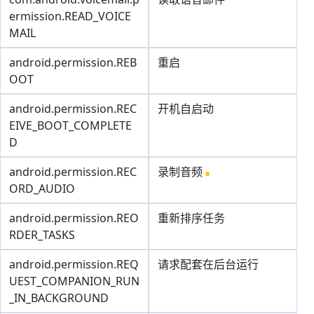
ermission.READ_VOICE
MAIL
android.permission.REB
重启
OOT
android.permission.REC
开机自启动
EIVE_BOOT_COMPLETE
D
android.permission.REC
录制音频
ORD_AUDIO
android.permission.REO
重新排序任务
RDER_TASKS
android.permission.REQ
请求配套在后台运行
UEST_COMPANION_RUN
_IN_BACKGROUND