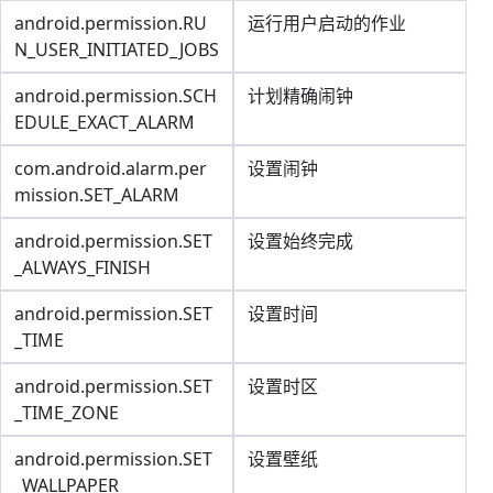
android.permission.RU
运行用户启动的作业
N_USER_INITIATED_JOBS
android.permission.SCH
计划精确闹钟
EDULE_EXACT_ALARM
com.android.alarm.per
设置闹钟
mission.SET_ALARM
android.permission.SET
设置始终完成
_ALWAYS_FINISH
android.permission.SET
设置时间
_TIME
android.permission.SET
设置时区
_TIME_ZONE
android.permission.SET
设置壁纸
_WALLPAPER