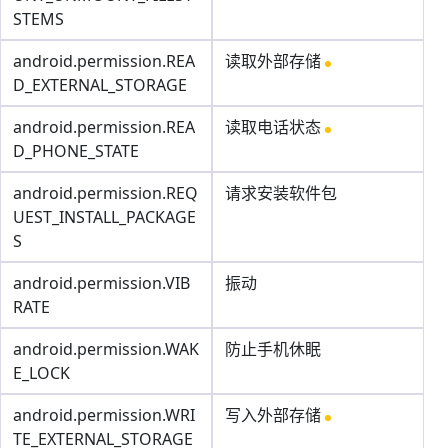
STEMS
android.permission.REA
读取外部存储
D_EXTERNAL_STORAGE
android.permission.REA
读取电话状态
D_PHONE_STATE
android.permission.REQ
请求安装软件包
UEST_INSTALL_PACKAGE
S
android.permission.VIB
振动
RATE
android.permission.WAK
防止手机休眠
E_LOCK
android.permission.WRI
写入外部存储
TE_EXTERNAL_STORAGE