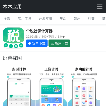
木木应用
全部
实用工具
开源应用
生活
娱乐
社交
商
个税社保计算器
22.95MB / 100+下载 / 3.0
安卓下载
高速下载
屏幕截图