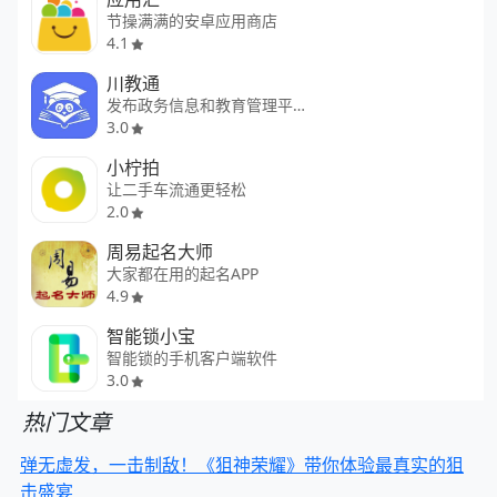
节操满满的安卓应用商店
4.1
川教通
发布政务信息和教育管理平台
3.0
小柠拍
让二手车流通更轻松
2.0
周易起名大师
大家都在用的起名APP
4.9
智能锁小宝
智能锁的手机客户端软件
3.0
热门文章
弹无虚发，一击制敌！《狙神荣耀》带你体验最真实的狙
击盛宴