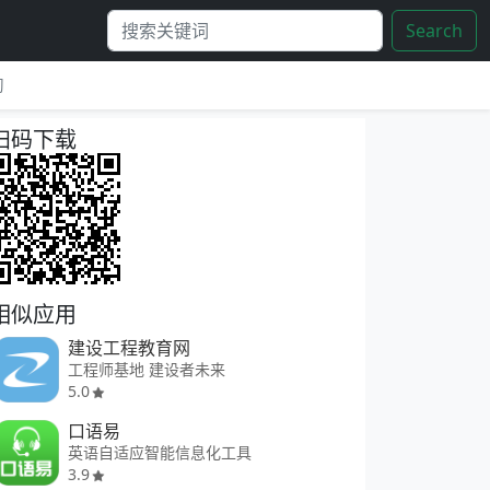
Search
习
扫码下载
相似应用
建设工程教育网
工程师基地 建设者未来
5.0
口语易
英语自适应智能信息化工具
3.9