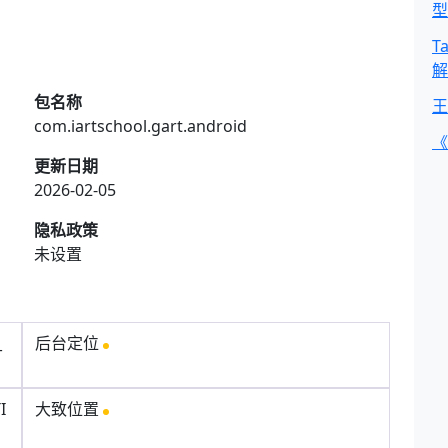
型
T
解
包名称
王
com.iartschool.gart.android
《
更新日期
2026-02-05
隐私政策
未设置
_
后台定位
I
大致位置