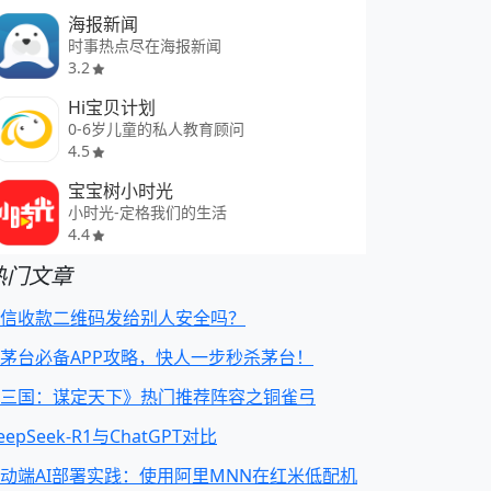
海报新闻
时事热点尽在海报新闻
3.2
Hi宝贝计划
0-6岁儿童的私人教育顾问
4.5
宝宝树小时光
小时光-定格我们的生活
4.4
热门文章
信收款二维码发给别人安全吗？
茅台必备APP攻略，快人一步秒杀茅台！
三国：谋定天下》热门推荐阵容之铜雀弓
eepSeek-R1与ChatGPT对比
动端AI部署实践：使用阿里MNN在红米低配机