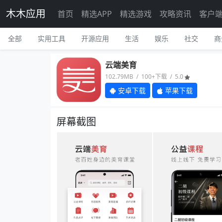
木木应用
首页
精选APP
精选游戏
攻略资讯
客户
全部
实用工具
开源应用
生活
娱乐
社交
商
云端美育
102.79MB / 100+下载 / 5.0
安卓下载
苹果下载
屏幕截图