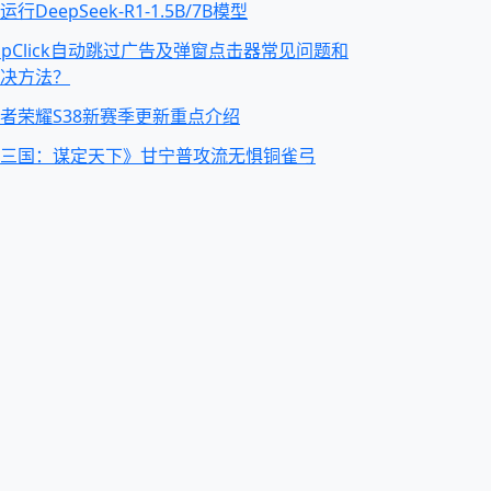
运行DeepSeek-R1-1.5B/7B模型
apClick自动跳过广告及弹窗点击器常见问题和
决方法？
者荣耀S38新赛季更新重点介绍
三国：谋定天下》甘宁普攻流无惧铜雀弓