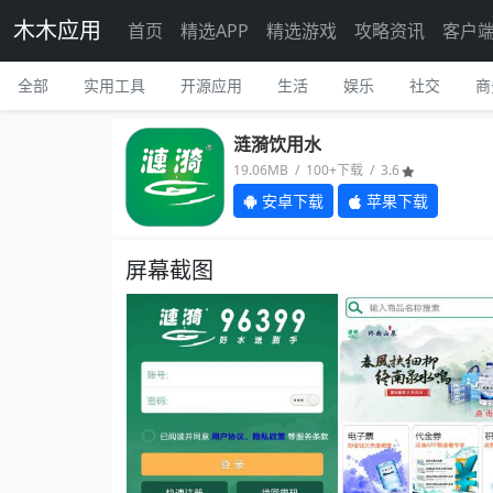
木木应用
首页
精选APP
精选游戏
攻略资讯
客户
全部
实用工具
开源应用
生活
娱乐
社交
商
涟漪饮用水
19.06MB / 100+下载 / 3.6
安卓下载
苹果下载
屏幕截图