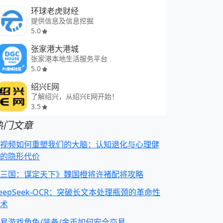
环球老虎财经
提供信息及信息挖掘
5.0
张家港大港城
张家港本地生活服务平台
5.0
绍兴E网
了解绍兴，从绍兴E网开始！
3.5
热门文章
视频如何重塑我们的大脑：认知退化与心理健
的隐形代价
三国：谋定天下》魏国橙将许褚配将攻略
eepSeek-OCR：突破长文本处理瓶颈的革命性
术
易游戏角色/装备/金币如何安全交易