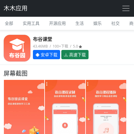
木木应用
全部
实用工具
开源应用
生活
娱乐
社交
商
布谷课堂
43.46MB / 100+下载 / 5.0
安卓下载
高速下载
屏幕截图