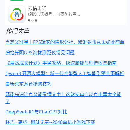
云信电话
虚拟电话拨号、加密防拉黑打电话
4.8
热门文章
自定义准星｜FPS玩家的隐形外挂，精准射击从未如此简单
途拾光阴GPS海拔测距仪常见问题
《豪杰成长计划》平民攻略：快速赚钱与剧情收集指南
Qwen3 开源大模型：新一代全能型人工智能引擎全面解析
最新京东茅台抢购技巧
既能高速连点又能看懂文字？这款安卓自动点击器太全能
了
DeepSeek-R1与ChatGPT对比
轻巧 · 离线 · 趣味无穷--2048单机小游戏下载