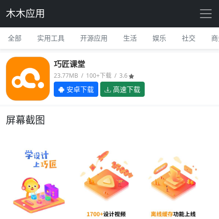
木木应用
全部
实用工具
开源应用
生活
娱乐
社交
商
巧匠课堂
23.77MB / 100+下载 / 3.6
安卓下载
高速下载
屏幕截图