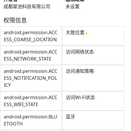
成都犀池科技有限公司
未设置
权限信息
android.permission.ACC
大致位置
ESS_COARSE_LOCATION
android.permission.ACC
访问网络状态
ESS_NETWORK_STATE
android.permission.ACC
访问通知策略
ESS_NOTIFICATION_POL
ICY
android.permission.ACC
访问Wi-Fi状态
ESS_WIFI_STATE
android.permission.BLU
蓝牙
ETOOTH