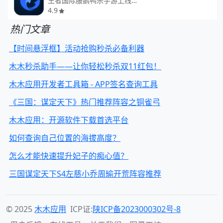
王者国际服鹅鸭杀手游上线与加速
4.9
热门文章
【时间悬浮框】活动抢购秒杀必备利器
木木秒杀助手——让你轻松秒杀双11红包！
木木应用开发者工具箱 - APP签名查询工具
《三国：谋定天下》热门推荐阵容之铜雀弓
木木应用：开源软件下载首选平台
如何查询自己位置的海拔高度？
怎么才能快速提升妃子的痴心值？
三国谋定天下S4左慈小乔周瑜开荒阵容推荐
© 2025
木木应用
ICP证:
陕ICP备2023000302号-8