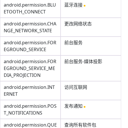
android.permission.BLU
蓝牙连接
ETOOTH_CONNECT
android.permission.CHA
更改网络状态
NGE_NETWORK_STATE
android.permission.FOR
前台服务
EGROUND_SERVICE
android.permission.FOR
前台服务-媒体投影
EGROUND_SERVICE_ME
DIA_PROJECTION
android.permission.INT
访问互联网
ERNET
android.permission.POS
发布通知
T_NOTIFICATIONS
android.permission.QUE
查询所有软件包