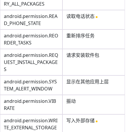
RY_ALL_PACKAGES
android.permission.REA
读取电话状态
D_PHONE_STATE
android.permission.REO
重新排序任务
RDER_TASKS
android.permission.REQ
请求安装软件包
UEST_INSTALL_PACKAGE
S
android.permission.SYS
显示在其他应用上层
TEM_ALERT_WINDOW
android.permission.VIB
振动
RATE
android.permission.WRI
写入外部存储
TE_EXTERNAL_STORAGE