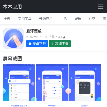
木木应用
全部
实用工具
开源应用
生活
娱乐
社交
商
悬浮菜单
23.02MB / 100+下载 / 4.4
安卓下载
高速下载
屏幕截图