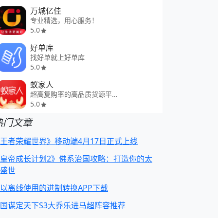
万城亿佳
专业精选，用心服务！
5.0
好单库
找好单就上好单库
5.0
蚁家人
超高复购率的高品质货源平台
5.0
热门文章
王者荣耀世界》移动端4月17日正式上线
皇帝成长计划2》佛系治国攻略：打造你的太
盛世
以离线使用的进制转换APP下载
国谋定天下S3大乔乐进马超阵容推荐