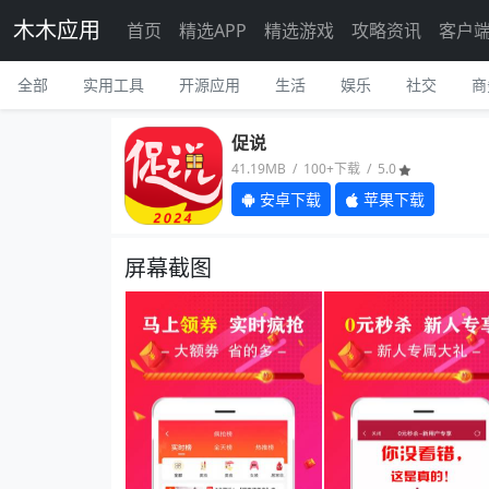
木木应用
首页
精选APP
精选游戏
攻略资讯
客户
全部
实用工具
开源应用
生活
娱乐
社交
商
促说
41.19MB / 100+下载 / 5.0
安卓下载
苹果下载
屏幕截图