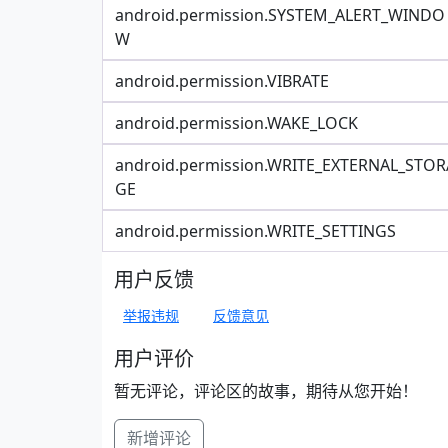
android.permission.SYSTEM_ALERT_WINDO
W
android.permission.VIBRATE
android.permission.WAKE_LOCK
android.permission.WRITE_EXTERNAL_STOR
GE
android.permission.WRITE_SETTINGS
用户反馈
举报违规
反馈意见
用户评价
暂无评论，评论区的故事，期待从您开始！
新增评论