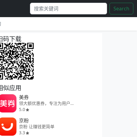
Search
习
扫码下载
相似应用
美券
领大额优惠券，专注为用户省钱
5.0
京粉
京粉 让赚钱更简单
3.3