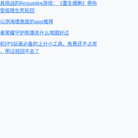
具挑战的Roguelike游戏：《重生细胞》带你
受极限生死轮回
以测海拔高度的app推荐
者荣耀守护陈塘关什么地图好过
机FPS玩家必备的上分小工具，免费还不占资
，用过就回不去了