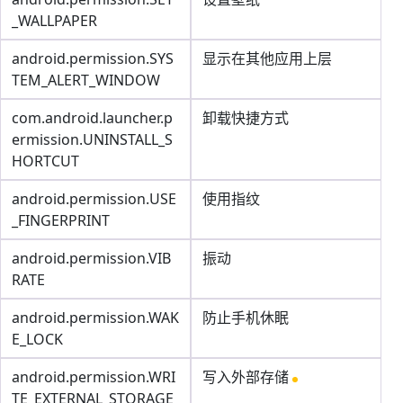
_WALLPAPER
android.permission.SYS
显示在其他应用上层
TEM_ALERT_WINDOW
com.android.launcher.p
卸载快捷方式
ermission.UNINSTALL_S
HORTCUT
android.permission.USE
使用指纹
_FINGERPRINT
android.permission.VIB
振动
RATE
android.permission.WAK
防止手机休眠
E_LOCK
android.permission.WRI
写入外部存储
TE_EXTERNAL_STORAGE