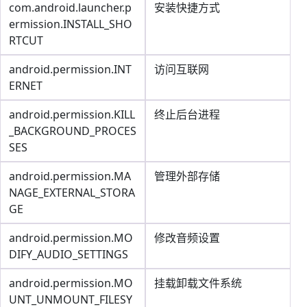
com.android.launcher.p
安装快捷方式
ermission.INSTALL_SHO
RTCUT
android.permission.INT
访问互联网
ERNET
android.permission.KILL
终止后台进程
_BACKGROUND_PROCES
SES
android.permission.MA
管理外部存储
NAGE_EXTERNAL_STORA
GE
android.permission.MO
修改音频设置
DIFY_AUDIO_SETTINGS
android.permission.MO
挂载卸载文件系统
UNT_UNMOUNT_FILESY