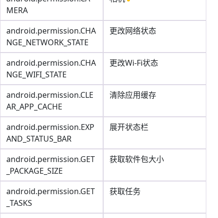
MERA
android.permission.CHA
更改网络状态
NGE_NETWORK_STATE
android.permission.CHA
更改Wi-Fi状态
NGE_WIFI_STATE
android.permission.CLE
清除应用缓存
AR_APP_CACHE
android.permission.EXP
展开状态栏
AND_STATUS_BAR
android.permission.GET
获取软件包大小
_PACKAGE_SIZE
android.permission.GET
获取任务
_TASKS