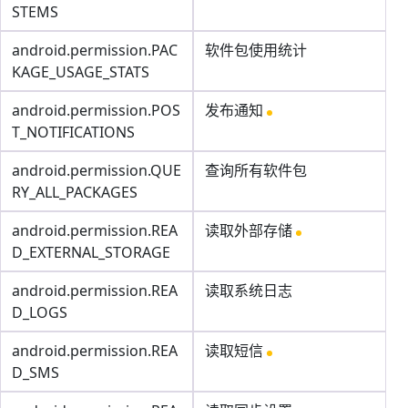
STEMS
android.permission.PAC
软件包使用统计
KAGE_USAGE_STATS
android.permission.POS
发布通知
T_NOTIFICATIONS
android.permission.QUE
查询所有软件包
RY_ALL_PACKAGES
android.permission.REA
读取外部存储
D_EXTERNAL_STORAGE
android.permission.REA
读取系统日志
D_LOGS
android.permission.REA
读取短信
D_SMS