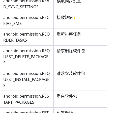
android.permission.REA
读取同步设置
D_SYNC_SETTINGS
android.permission.REC
接收短信
EIVE_SMS
android.permission.REO
重新排序任务
RDER_TASKS
android.permission.REQ
请求删除软件包
UEST_DELETE_PACKAGE
S
android.permission.REQ
请求安装软件包
UEST_INSTALL_PACKAGE
S
android.permission.RES
重启软件包
TART_PACKAGES
android.permission.SET
设置壁纸