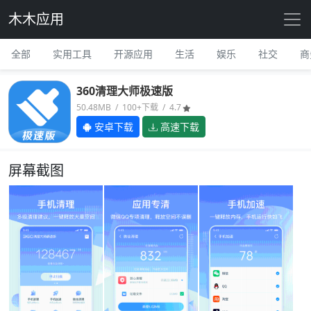
木木应用
全部
实用工具
开源应用
生活
娱乐
社交
商
360清理大师极速版
50.48MB / 100+下载 / 4.7
安卓下载
高速下载
屏幕截图