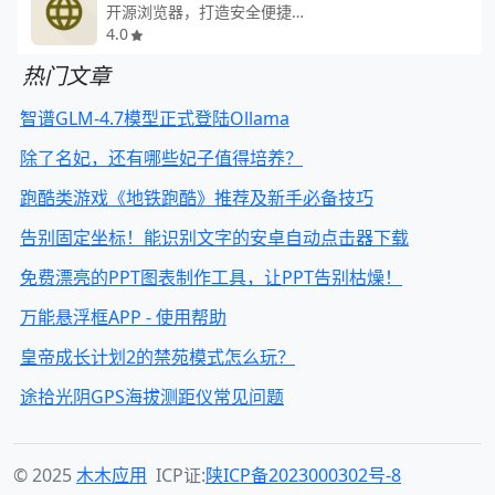
开源浏览器，打造安全便捷的浏览体验。
4.0
热门文章
智谱GLM-4.7模型正式登陆Ollama
除了名妃，还有哪些妃子值得培养？
跑酷类游戏《地铁跑酷》推荐及新手必备技巧
告别固定坐标！能识别文字的安卓自动点击器下载
免费漂亮的PPT图表制作工具，让PPT告别枯燥！
万能悬浮框APP - 使用帮助
皇帝成长计划2的禁苑模式怎么玩？
途拾光阴GPS海拔测距仪常见问题
© 2025
木木应用
ICP证:
陕ICP备2023000302号-8