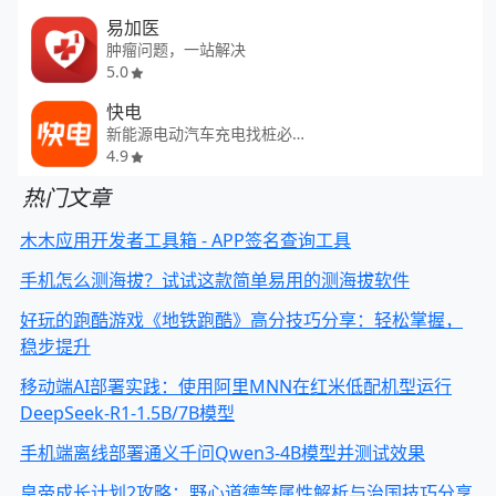
易加医
肿瘤问题，一站解决
5.0
快电
新能源电动汽车充电找桩必备AP
4.9
热门文章
木木应用开发者工具箱 - APP签名查询工具
手机怎么测海拔？试试这款简单易用的测海拔软件
好玩的跑酷游戏《地铁跑酷》高分技巧分享：轻松掌握，
稳步提升
移动端AI部署实践：使用阿里MNN在红米低配机型运行
DeepSeek-R1-1.5B/7B模型
手机端离线部署通义千问Qwen3-4B模型并测试效果
皇帝成长计划2攻略：野心道德等属性解析与治国技巧分享