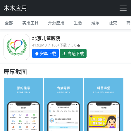
木木应用
全部
实用工具
开源应用
生活
娱乐
社交
商
北京儿童医院
41.92MB / 100+下载 / 5.0
安卓下载
高速下载
屏幕截图