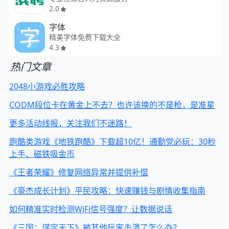
2.0
字体
精美字体免费下载大全
4.3
热门文章
2048小游戏必胜攻略
CODM段位卡在黄金上不去？也许该换的不是枪，是准星
更多活动线报，关注我们不迷路！
跑酷类游戏《地铁跑酷》下载超10亿！通勤党必玩：30秒
上手、磁铁吸金币
《王者荣耀》修复网络异常并提供补偿
《豪杰成长计划》平民攻略：快速赚钱与剧情收集指南
如何精准实时检测WiFi信号强度？让数据说话
《三国：谋定天下》被其他玩家击溃了怎么办？