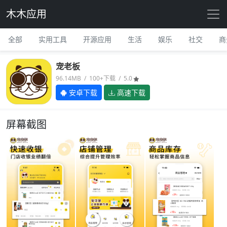
木木应用
全部
实用工具
开源应用
生活
娱乐
社交
商
宠老板
96.14MB / 100+下载 / 5.0
安卓下载
高速下载
屏幕截图