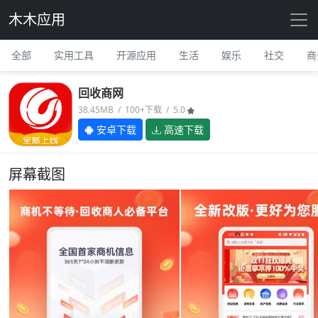
木木应用
全部
实用工具
开源应用
生活
娱乐
社交
商
回收商网
38.45MB / 100+下载 / 5.0
安卓下载
高速下载
屏幕截图