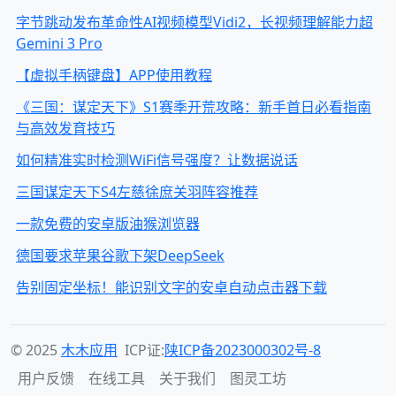
字节跳动发布革命性AI视频模型Vidi2，长视频理解能力超
Gemini 3 Pro
【虚拟手柄键盘】APP使用教程
《三国：谋定天下》S1赛季开荒攻略：新手首日必看指南
与高效发育技巧
如何精准实时检测WiFi信号强度？让数据说话
三国谋定天下S4左慈徐庶关羽阵容推荐
一款免费的安卓版油猴浏览器
德国要求苹果谷歌下架DeepSeek
告别固定坐标！能识别文字的安卓自动点击器下载
© 2025
木木应用
ICP证:
陕ICP备2023000302号-8
用户反馈
在线工具
关于我们
图灵工坊