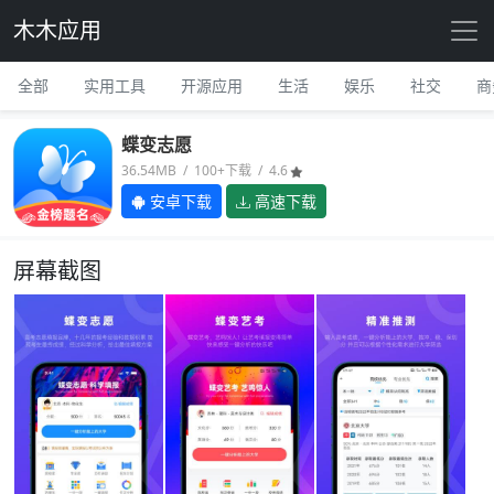
木木应用
全部
实用工具
开源应用
生活
娱乐
社交
商
蝶变志愿
36.54MB / 100+下载 / 4.6
安卓下载
高速下载
屏幕截图