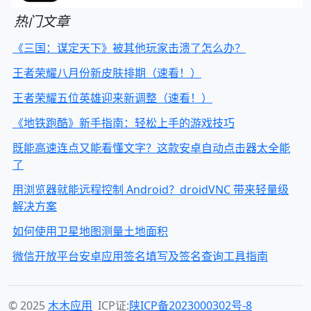
热门文章
《三国：谋定天下》被其他玩家击溃了怎么办？
王者荣耀八月份新皮肤排期（速看！）
王者荣耀五位英雄迎来新调整（速看！）
《地铁跑酷》新手指南：轻松上手的游戏技巧
既能高速连点又能看懂文字？这款安卓自动点击器太全能
了
用浏览器就能远程控制 Android？droidVNC 带来轻量级
解决方案
如何使用卫星地图测量土地面积
微信开放平台安卓应用签名填写及签名查询工具指南
© 2025
木木应用
ICP证:
陕ICP备2023000302号-8