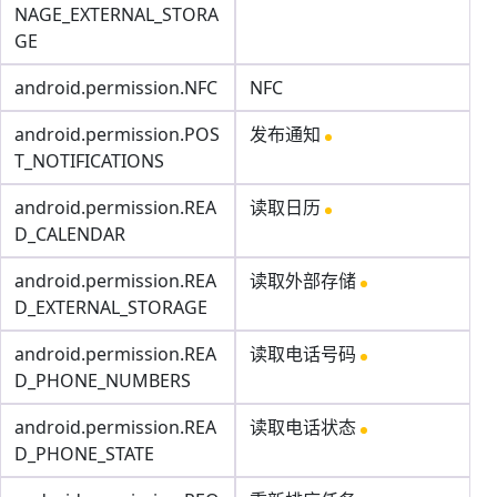
NAGE_EXTERNAL_STORA
GE
android.permission.NFC
NFC
android.permission.POS
发布通知
T_NOTIFICATIONS
android.permission.REA
读取日历
D_CALENDAR
android.permission.REA
读取外部存储
D_EXTERNAL_STORAGE
android.permission.REA
读取电话号码
D_PHONE_NUMBERS
android.permission.REA
读取电话状态
D_PHONE_STATE