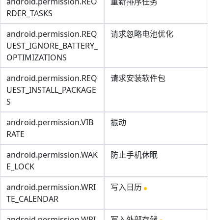
android.permission.REO
重新排序任务
RDER_TASKS
android.permission.REQ
请求忽略电池优化
UEST_IGNORE_BATTERY_
OPTIMIZATIONS
android.permission.REQ
请求安装软件包
UEST_INSTALL_PACKAGE
S
android.permission.VIB
振动
RATE
android.permission.WAK
防止手机休眠
E_LOCK
android.permission.WRI
写入日历
TE_CALENDAR
android.permission.WRI
写入外部存储