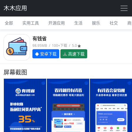
木木应用
全部
实用工具
开源应用
生活
娱乐
社交
商
有钱省
98.95MB / 100+下载 / 5.0
安卓下载
高速下载
屏幕截图