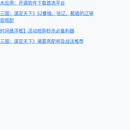
木应用：开源软件下载首选平台
三国：谋定天下》S2曹操、张辽、甄姬的辽骑
容搭配
时间悬浮框】活动抢购秒杀必备利器
三国：谋定天下》诸葛亮配将及战法推荐