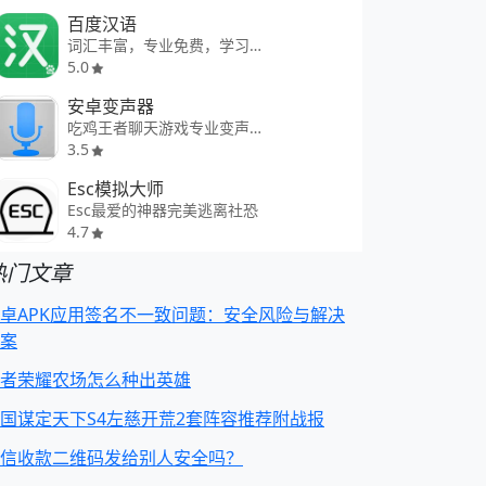
百度汉语
词汇丰富，专业免费，学习智能！
5.0
安卓变声器
吃鸡王者聊天游戏专业变声器
3.5
Esc模拟大师
Esc最爱的神器完美逃离社恐
4.7
热门文章
卓APK应用签名不一致问题：安全风险与解决
案
者荣耀农场怎么种出英雄
国谋定天下S4左慈开荒2套阵容推荐附战报
信收款二维码发给别人安全吗？