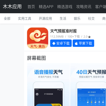
木木应用
首页
精选APP
精选游戏
攻略资讯
客户
全部
实用工具
开源应用
生活
娱乐
社交
商
天气预报准时报
112.59MB / 100+下载 / 2.0
安卓下载
苹果下载
屏幕截图