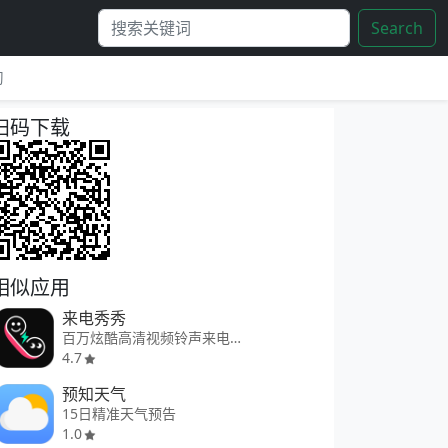
Search
习
扫码下载
相似应用
来电秀秀
百万炫酷高清视频铃声来电秀
4.7
预知天气
15日精准天气预告
1.0