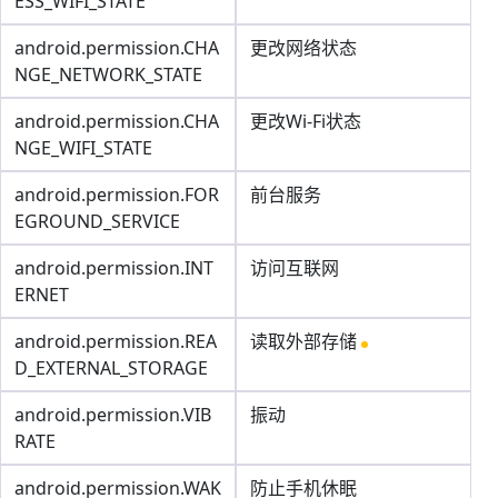
ESS_WIFI_STATE
android.permission.CHA
更改网络状态
NGE_NETWORK_STATE
android.permission.CHA
更改Wi-Fi状态
NGE_WIFI_STATE
android.permission.FOR
前台服务
EGROUND_SERVICE
android.permission.INT
访问互联网
ERNET
android.permission.REA
读取外部存储
D_EXTERNAL_STORAGE
android.permission.VIB
振动
RATE
android.permission.WAK
防止手机休眠