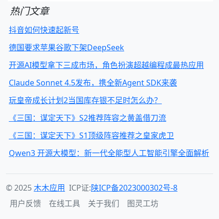
热门文章
抖音如何快速起新号
德国要求苹果谷歌下架DeepSeek
开源AI模型拿下三成市场，角色扮演超越编程成最热应用
Claude Sonnet 4.5发布，携全新Agent SDK来袭
玩皇帝成长计划2当国库存银不足时怎么办？
《三国：谋定天下》S2推荐阵容之黄盖借刀流
《三国：谋定天下》S1顶级阵容推荐之皇家虎卫
Qwen3 开源大模型：新一代全能型人工智能引擎全面解析
© 2025
木木应用
ICP证:
陕ICP备2023000302号-8
用户反馈
在线工具
关于我们
图灵工坊