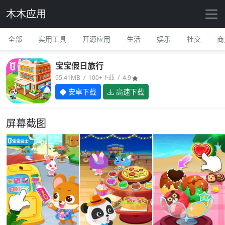
木木应用
全部
实用工具
开源应用
生活
娱乐
社交
商
宝宝假日旅行
95.41MB / 100+下载 / 4.9
安卓下载
高速下载
屏幕截图