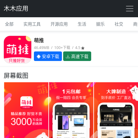
木木应用
全部
实用工具
开源应用
生活
娱乐
社交
商
萌推
46.49MB / 100+下载 / 4.5
安卓下载
高速下载
屏幕截图