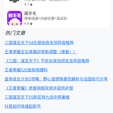
4.7
薅羊毛
神单线报+内部优惠+高返利
4.9
热门文章
三国谋定天下S4左慈徐庶关羽阵容推荐
王者荣耀五位英雄迎来新调整（速看！）
《三国：谋定天下》平民玩家自研反击阵容推荐
王者荣耀520皮肤雨爆料
皇帝成长计划2攻略：野心道德等属性解析与治国技巧分享
《王者荣耀》修复网络异常并提供补偿
三国谋定天下S5新武将九伐中原姜维
抖音如何快速起新号