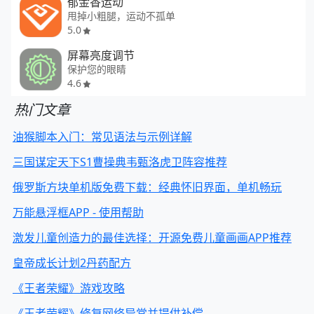
郁金香运动
甩掉小粗腿，运动不孤单
5.0
屏幕亮度调节
保护您的眼睛
4.6
热门文章
油猴脚本入门：常见语法与示例详解
三国谋定天下S1曹操典韦甄洛虎卫阵容推荐
俄罗斯方块单机版免费下载：经典怀旧界面，单机畅玩
万能悬浮框APP - 使用帮助
激发儿童创造力的最佳选择：开源免费儿童画画APP推荐
皇帝成长计划2丹药配方
《王者荣耀》游戏攻略
《王者荣耀》修复网络异常并提供补偿