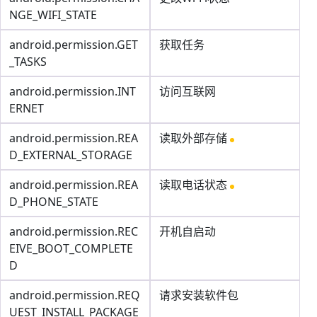
NGE_WIFI_STATE
android.permission.GET
获取任务
_TASKS
android.permission.INT
访问互联网
ERNET
android.permission.REA
读取外部存储
D_EXTERNAL_STORAGE
android.permission.REA
读取电话状态
D_PHONE_STATE
android.permission.REC
开机自启动
EIVE_BOOT_COMPLETE
D
android.permission.REQ
请求安装软件包
UEST_INSTALL_PACKAGE