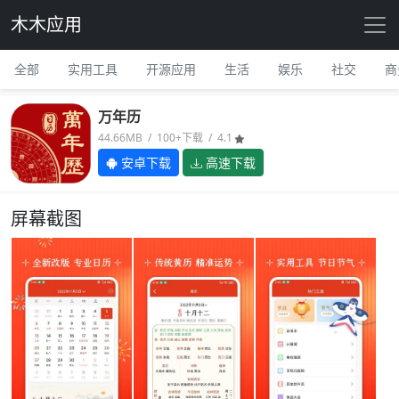
木木应用
全部
实用工具
开源应用
生活
娱乐
社交
商
万年历
44.66MB / 100+下载 / 4.1
安卓下载
高速下载
屏幕截图