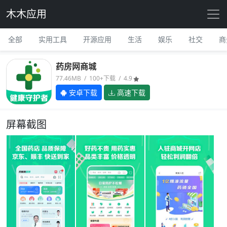
木木应用
全部
实用工具
开源应用
生活
娱乐
社交
商
药房网商城
77.46MB / 100+下载 / 4.9
安卓下载
高速下载
屏幕截图