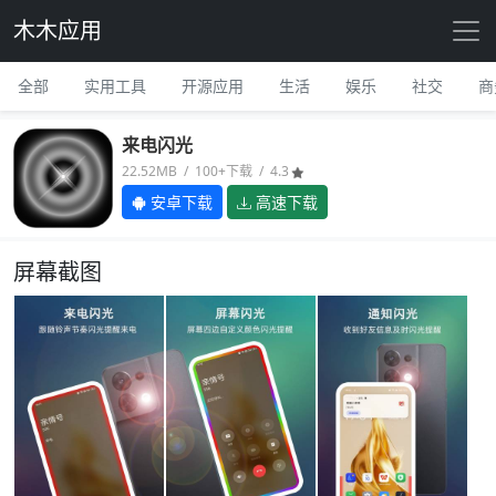
木木应用
全部
实用工具
开源应用
生活
娱乐
社交
商
来电闪光
22.52MB / 100+下载 / 4.3
安卓下载
高速下载
屏幕截图