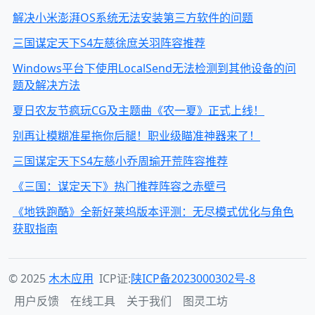
解决小米澎湃OS系统无法安装第三方软件的问题
三国谋定天下S4左慈徐庶关羽阵容推荐
Windows平台下使用LocalSend无法检测到其他设备的问
题及解决方法
夏日农友节疯玩CG及主题曲《农一夏》正式上线！
别再让模糊准星拖你后腿！职业级瞄准神器来了！
三国谋定天下S4左慈小乔周瑜开荒阵容推荐
《三国：谋定天下》热门推荐阵容之赤壁弓
《地铁跑酷》全新好莱坞版本评测：无尽模式优化与角色
获取指南
© 2025
木木应用
ICP证:
陕ICP备2023000302号-8
用户反馈
在线工具
关于我们
图灵工坊